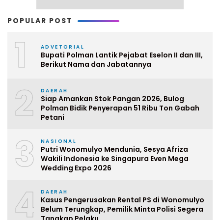
POPULAR POST
1
ADVETORIAL
Bupati Polman Lantik Pejabat Eselon II dan III,
Berikut Nama dan Jabatannya
2
DAERAH
Siap Amankan Stok Pangan 2026, Bulog
Polman Bidik Penyerapan 51 Ribu Ton Gabah
Petani
3
NASIONAL
Putri Wonomulyo Mendunia, Sesya Afriza
Wakili Indonesia ke Singapura Even Mega
Wedding Expo 2026
4
DAERAH
Kasus Pengerusakan Rental PS di Wonomulyo
Belum Terungkap, Pemilik Minta Polisi Segera
Tangkap Pelaku