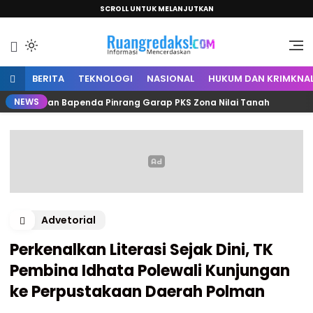
SCROLL UNTUK MELANJUTKAN
Informasi Mencerdaskan
Ruang Redaksi
BERITA
TEKNOLOGI
NASIONAL
HUKUM DAN KRIMKNA
NEWS
tah dan Bapenda Pinrang Garap PKS Zona Nilai Tanah
Advetorial
Perkenalkan Literasi Sejak Dini, TK
Pembina Idhata Polewali Kunjungan
ke Perpustakaan Daerah Polman