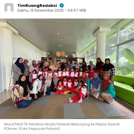
TimRuangRedaksi
Sabtu, 13 Desember 2025 - 04:57 WIB
Murid PAUD TK Pembina Idhata Polewali Berkunjung ke Perpus Daerah
POlman. (Foto: Perpusda Polman)