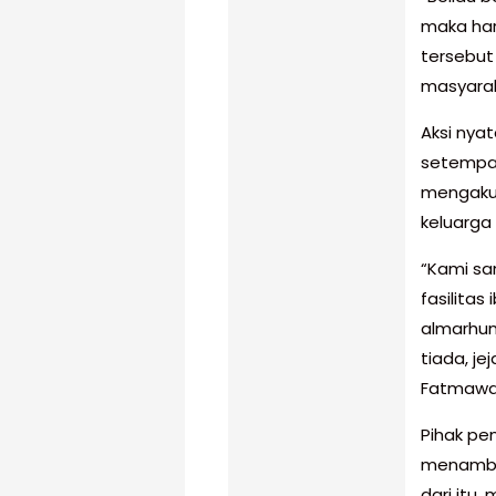
maka hari
tersebu
masyarak
Aksi nya
setempat
mengaku 
keluarga
“Kami sa
fasilitas
almarhum
tiada, je
Fatmawat
Pihak pe
menambah
dari itu,