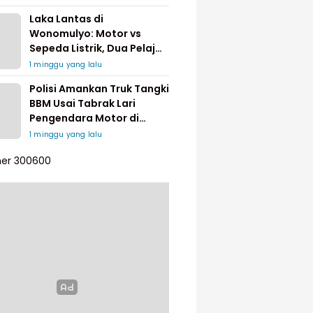
Laka Lantas di
Wonomulyo: Motor vs
Sepeda Listrik, Dua Pelajar
Dilarikan ke Rumah Sakit
1 minggu yang lalu
Polisi Amankan Truk Tangki
BBM Usai Tabrak Lari
Pengendara Motor di
Matakali
1 minggu yang lalu