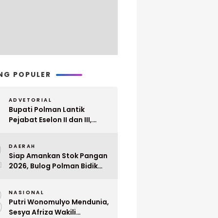
NG POPULER
ADVETORIAL
Bupati Polman Lantik
Pejabat Eselon II dan III,
Berikut Nama dan
2
Jabatannya
DAERAH
Siap Amankan Stok Pangan
2026, Bulog Polman Bidik
Penyerapan 51 Ribu Ton
3
Gabah Petani
NASIONAL
Putri Wonomulyo Mendunia,
Sesya Afriza Wakili