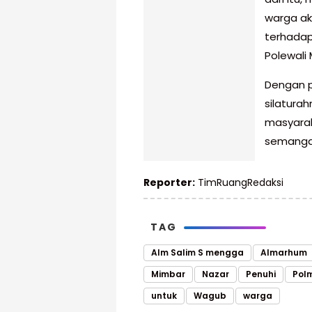
warga ak
terhadap
Polewali 
Dengan p
silatura
masyarak
semangat
Reporter:
TimRuangRedaksi
TAG
Alm Salim S mengga
Almarhum
Mimbar
Nazar
​Penuhi
Pol
untuk
Wagub
warga