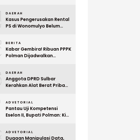
Indonesia ke Singapura Even
4
Mega Wedding Expo 2026
DAERAH
Kasus Pengerusakan Rental
PS di Wonomulyo Belum
Terungkap, Pemilik Minta
5
Polisi Segera Tangkap
BERITA
Pelaku
Kabar Gembira! Ribuan PPPK
Polman Dijadwalkan
Dilantik Januari 2026
6
DAERAH
Anggota DPRD Sulbar
Kerahkan Alat Berat Pribadi
Tangani Longsor
7
Matangnga
ADVETORIAL
Pantau Uji Kompetensi
Eselon II, Bupati Polman: Kita
Cari Pejabat yang Siap
8
Bekerja Cepat
ADVETORIAL
Dugaan Manipulasi Data,