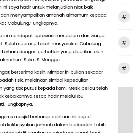
 ini saya hadir untuk melanjutkan niat baik
t dan menyampaikan amanah almarhum kepada
#
at Cabulung,” ungkapnya.
ta ini mendapat apresiasi mendalam dari warga
#
. Salah seorang tokoh masyarakat Cabulung
terharu dengan perhatian yang diberikan oleh
 almarhum Salim S. Mengga.
#
ngat berterima kasih. Mimbar ini bukan sekadar
 ibadah fisik, melainkan simbol kepedulian
 yang tak putus kepada kami. Meski beliau telah
jak kebaikannya tetap hadir melalui Ibu
i,” ungkapnya.
ngurus masjid berharap bantuan ini dapat
 kekhusyukan jamaah dalam beribadah. Lebih
 mimbar ini diharapkan menjadi pengingat bagi