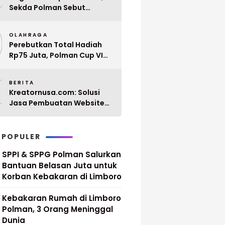
Sekda Polman Sebut
Penyerahan 10 SK PPPK
9
Paruh Waktu Balanipa
OLAHRAGA
Ditunda
Perebutkan Total Hadiah
Rp75 Juta, Polman Cup VI
2026 Siap Digelar 20 April
0
Mendatang
BERITA
Kreatornusa.com: Solusi
Jasa Pembuatan Website
Terbaik di Indonesia dengan
Harga Terjangkau
 POPULER
SPPI & SPPG Polman Salurkan
Bantuan Belasan Juta untuk
Korban Kebakaran di Limboro
Kebakaran Rumah di Limboro
Polman, 3 Orang Meninggal
Dunia