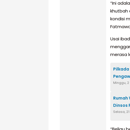
“Ini ada
khutbah 
kondisi 
Fatmawat
Usai iba
menggant
merasa l
Pilkada 
Pengaw
Minggu, 2
Rumah W
Dinsos 
Selasa, 2
“Beliau 