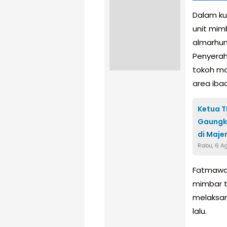
Dalam ku
unit mimb
almarhum
Penyerah
tokoh ma
area iba
Ketua T
Gaungk
di Maje
Rabu, 6 A
Fatmawa
mimbar t
melaksan
lalu.