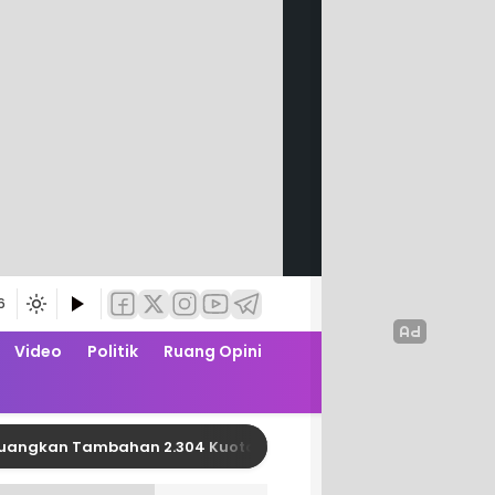
6
Video
Politik
Ruang Opini
an Tambahan 2.304 Kuota PBI JK APBN dari Kemensos RI