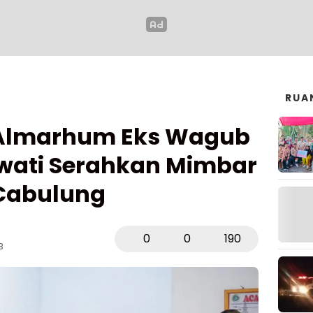
RUA
 Almarhum Eks Wagub
wati Serahkan Mimbar
Cabulung
0
0
190
B