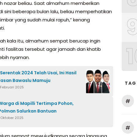
lah nazar beliau. Saat almarhum memberikan
di sini beberapa bulan lalu, beliau memperhatikan
mimbar yang sudah mulai rapuh,” kenang
i.
dah kala itu, almarhum sempat berucap ingin
1
i fasilitas tersebut agar jamaah dan khatib
ebih nyaman.
Serentak 2024 Telah Usai, Ini Hasil
asan Bawaslu Mamuju
TAG
 Februari 2025
#
arga di Mapilli Tertimpa Pohon,
Polman Salurkan Bantuan
1 Oktober 2025
#
belum sempat mewujudkannya secara langsung,