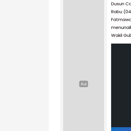
Dusun Ca
Rabu (04/
Fatmawat
menunaik
Wakil Gub