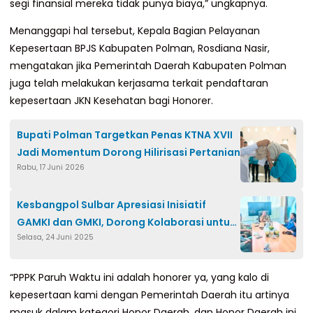
segi finansial mereka tidak punya biaya,” ungkapnya.
Menanggapi hal tersebut, Kepala Bagian Pelayanan
Kepesertaan BPJS Kabupaten Polman, Rosdiana Nasir,
mengatakan jika Pemerintah Daerah Kabupaten Polman
juga telah melakukan kerjasama terkait pendaftaran
kepesertaan JKN Kesehatan bagi Honorer.
Bupati Polman Targetkan Penas KTNA XVII
Jadi Momentum Dorong Hilirisasi Pertanian
Rabu, 17 Juni 2026
Kesbangpol Sulbar Apresiasi Inisiatif
GAMKI dan GMKI, Dorong Kolaborasi untuk
Selasa, 24 Juni 2025
Stabilitas Daerah
“PPPK Paruh Waktu ini adalah honorer ya, yang kalo di
kepesertaan kami dengan Pemerintah Daerah itu artinya
masuk dalam kategori Honor Daerah, dan Honor Daerah ini