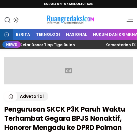
SCROLL UNTUK MELANJUTKAN
Informasi Mencerdaskan
Ruang Redaksi
BERITA
TEKNOLOGI
NASIONAL
HUKUM DAN KRIMKNA
NEWS
ten Gelar Donor Tiap Tiga Bulan
Kementerian ESDM Tun
Advetorial
Pengurusan SKCK P3K Paruh Waktu
Terhambat Gegara BPJS Nonaktif,
Honorer Mengadu ke DPRD Polman