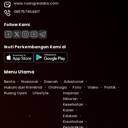
www.ruangredaksi.com
085757464917
Follow Kami
Ikuti Perkembangan Kami di
Menu Utama
Berita
Nasional
Daerah
Advetorial
Hukum dan Krimknal
Olahraga
Foto
Video
Politik
Ruang Opini
Lifestyle
Inspirasi
Hiburan
Kesehatan
Karier
Edukasi
Kreativitas
Pendidikan