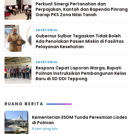
Perkuat Sinergi Pertanahan dan
Perpajakan, Kantah dan Bapenda Pinrang
Garap PKS Zona Nilai Tanah
ADVETORIAL
6 hari yang lalu
Gubernur Sulbar Tegaskan Tidak Boleh
Ada Penolakan Pasien Miskin di Fasilitas
Pelayanan Kesehatan
ADVETORIAL
1 minggu yang lalu
Respons Cepat Laporan Warga, Bupati
Polman Instruksikan Pembangunan Kelas
Baru di SD DDI Teppong
RUANG BERITA
Kementerian ESDM Tunda Peresmian Lisdes
di Polman
8 jam yang lalu