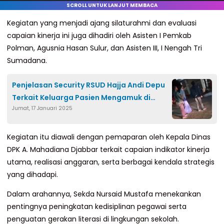
SCROLL UNTUK LANJUT MEMBACA
Kegiatan yang menjadi ajang silaturahmi dan evaluasi
capaian kinerja ini juga dihadiri oleh Asisten I Pemkab
Polman, Agusnia Hasan Sulur, dan Asisten III, I Nengah Tri
Sumadana.
Penjelasan Security RSUD Hajja Andi Depu
Terkait Keluarga Pasien Mengamuk di
Jumat, 17 Januari 2025
Rumah Sakit
Kegiatan itu diawali dengan pemaparan oleh Kepala Dinas
DPK A. Mahadiana Djabbar terkait capaian indikator kinerja
utama, realisasi anggaran, serta berbagai kendala strategis
yang dihadapi.
Dalam arahannya, Sekda Nursaid Mustafa menekankan
pentingnya peningkatan kedisiplinan pegawai serta
penguatan gerakan literasi di lingkungan sekolah.