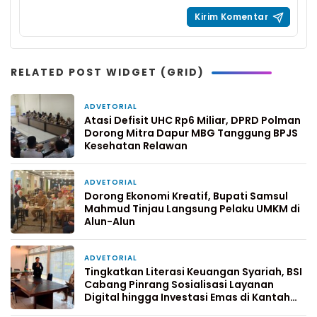
RELATED POST WIDGET (GRID)
ADVETORIAL
1 minggu yang lalu
Atasi Defisit UHC Rp6 Miliar, DPRD Polman
Dorong Mitra Dapur MBG Tanggung BPJS
Kesehatan Relawan
ADVETORIAL
1 minggu yang lalu
Dorong Ekonomi Kreatif, Bupati Samsul
Mahmud Tinjau Langsung Pelaku UMKM di
Alun-Alun
ADVETORIAL
2 minggu yang lalu
Tingkatkan Literasi Keuangan Syariah, BSI
Cabang Pinrang Sosialisasi Layanan
Digital hingga Investasi Emas di Kantah
Pinrang