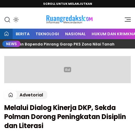
SCROLL UNTUK MELANJUTKAN
Informasi Mencerdaskan
Ruang Redaksi
BERITA
TEKNOLOGI
NASIONAL
HUKUM DAN KRIMKNA
NEWS
ah dan Bapenda Pinrang Garap PKS Zona Nilai Tanah
C
Advetorial
Melalui Dialog Kinerja DKP, Sekda
Polman Dorong Peningkatan Disiplin
dan Literasi