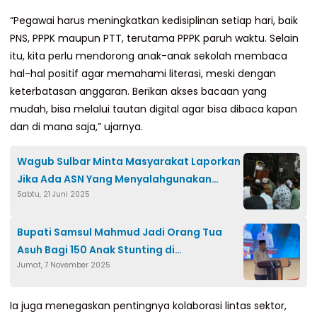
“Pegawai harus meningkatkan kedisiplinan setiap hari, baik
PNS, PPPK maupun PTT, terutama PPPK paruh waktu. Selain
itu, kita perlu mendorong anak-anak sekolah membaca
hal-hal positif agar memahami literasi, meski dengan
keterbatasan anggaran. Berikan akses bacaan yang
mudah, bisa melalui tautan digital agar bisa dibaca kapan
dan di mana saja,” ujarnya.
Wagub Sulbar Minta Masyarakat Laporkan
Jika Ada ASN Yang Menyalahgunakan
Sabtu, 21 Juni 2025
Wewenang
Bupati Samsul Mahmud Jadi Orang Tua
Asuh Bagi 150 Anak Stunting di
Jumat, 7 November 2025
Campalagian
Ia juga menegaskan pentingnya kolaborasi lintas sektor,