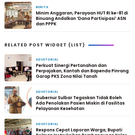
BERITA
2 minggu yang lalu
Minim Anggaran, Perayaan HUT RI ke-81 di
Binuang Andalkan ‘Dana Partisipasi’ ASN
dan PPPK
RELATED POST WIDGET (LIST)
ADVETORIAL
1 hari yang lalu
Perkuat Sinergi Pertanahan dan
Perpajakan, Kantah dan Bapenda Pinrang
Garap PKS Zona Nilai Tanah
ADVETORIAL
4 hari yang lalu
Gubernur Sulbar Tegaskan Tidak Boleh
Ada Penolakan Pasien Miskin di Fasilitas
Pelayanan Kesehatan
ADVETORIAL
7 hari yang lalu
Respons Cepat Laporan Warga, Bupati