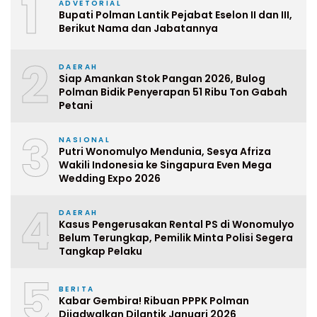
1
ADVETORIAL
Bupati Polman Lantik Pejabat Eselon II dan III,
Berikut Nama dan Jabatannya
2
DAERAH
Siap Amankan Stok Pangan 2026, Bulog
Polman Bidik Penyerapan 51 Ribu Ton Gabah
Petani
3
NASIONAL
Putri Wonomulyo Mendunia, Sesya Afriza
Wakili Indonesia ke Singapura Even Mega
Wedding Expo 2026
4
DAERAH
Kasus Pengerusakan Rental PS di Wonomulyo
Belum Terungkap, Pemilik Minta Polisi Segera
Tangkap Pelaku
5
BERITA
Kabar Gembira! Ribuan PPPK Polman
Dijadwalkan Dilantik Januari 2026