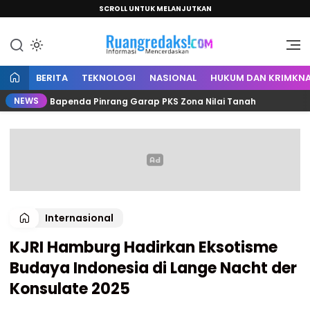
SCROLL UNTUK MELANJUTKAN
Informasi Mencerdaskan
Ruang Redaksi
BERITA
TEKNOLOGI
NASIONAL
HUKUM DAN KRIMKNA
NEWS
dan Bapenda Pinrang Garap PKS Zona Nilai Tanah
Cem
Internasional
KJRI Hamburg Hadirkan Eksotisme
Budaya Indonesia di Lange Nacht der
Konsulate 2025