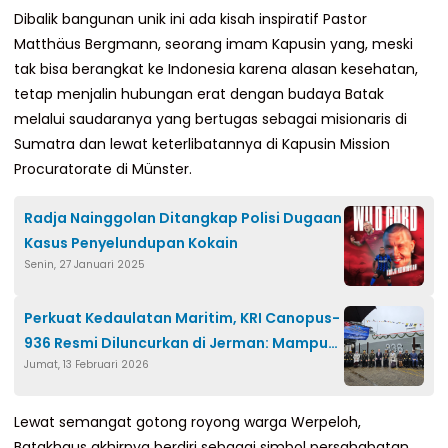
Dibalik bangunan unik ini ada kisah inspiratif Pastor
Matthäus Bergmann, seorang imam Kapusin yang, meski
tak bisa berangkat ke Indonesia karena alasan kesehatan,
tetap menjalin hubungan erat dengan budaya Batak
melalui saudaranya yang bertugas sebagai misionaris di
Sumatra dan lewat keterlibatannya di Kapusin Mission
Procuratorate di Münster.
Radja Nainggolan Ditangkap Polisi Dugaan
Kasus Penyelundupan Kokain
Senin, 27 Januari 2025
Perkuat Kedaulatan Maritim, KRI Canopus-
936 Resmi Diluncurkan di Jerman: Mampu
Jumat, 13 Februari 2026
Tembus Palung Terdalam
Lewat semangat gotong royong warga Werpeloh,
Batakhaus akhirnya berdiri sebagai simbol persahabatan