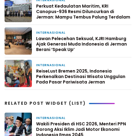
INTERNASIONAL
13 Februari 2026
Perkuat Kedaulatan Maritim, KRI
Canopus-936 Resmi Diluncurkan di
Jerman: Mampu Tembus Palung Terdalam
INTERNASIONAL
8 Februari 2026
Lawan Pelecehan Seksual, KJRI Hamburg
Ajak Generasi Muda Indonesia di Jerman
Berani ‘Speak Up’
INTERNASIONAL
8 November 2025
ReiseLust Bremen 2025, Indonesia
Perkenalkan Destinasi Wisata Unggulan
Pada Pasar Pariwisata Jerman
RELATED POST WIDGET (LIST)
INTERNASIONAL
1 bulan yang lalu
Wakili Presiden di HSC 2026, Menteri PPN
Dorong Aksi Iklim Jadi Motor Ekonomi
Indonesia Emas 2045