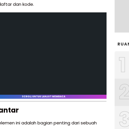
daftar dan kode.
RUA
1
SCROLL UNTUK LANJUT MEMBACA
antar
lemen ini adalah bagian penting dari sebuah