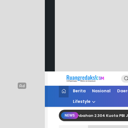
Ruang Redaksi
Informasi Mencerdaskan
Berita
Nasional
Daer
Lifestyle
olman Berhasil Perjuangkan Tambahan 2.304 Kuota PBI JK APBN
NEWS