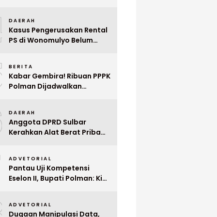
Indonesia ke Singapura Even
4
Mega Wedding Expo 2026
DAERAH
Kasus Pengerusakan Rental
PS di Wonomulyo Belum
Terungkap, Pemilik Minta
5
Polisi Segera Tangkap
BERITA
Pelaku
Kabar Gembira! Ribuan PPPK
Polman Dijadwalkan
Dilantik Januari 2026
6
DAERAH
Anggota DPRD Sulbar
Kerahkan Alat Berat Pribadi
Tangani Longsor
7
Matangnga
ADVETORIAL
Pantau Uji Kompetensi
Eselon II, Bupati Polman: Kita
Cari Pejabat yang Siap
8
Bekerja Cepat
ADVETORIAL
Dugaan Manipulasi Data,