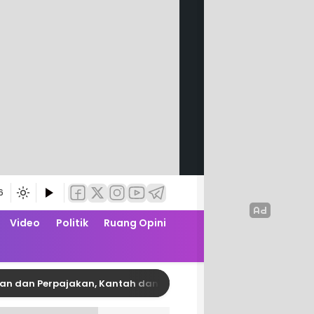
6
Video
Politik
Ruang Opini
n Perpajakan, Kantah dan Bapenda Pinrang Garap PKS Zona Nil