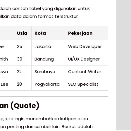
adalah contoh tabel yang digunakan untuk
kan data dalam format terstruktur.
Usia
Kota
Pekerjaan
oe
25
Jakarta
Web Developer
mith
30
Bandung
UI/UX Designer
rown
22
Surabaya
Content Writer
 Lee
28
Yogyakarta
SEO Specialist
an (Quote)
g, kita ingin menambahkan kutipan atau
n penting dari sumber lain. Berikut adalah