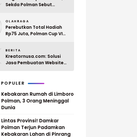
Sekda Polman Sebut
Penyerahan 10 SK PPPK
9
Paruh Waktu Balanipa
OLAHRAGA
Ditunda
Perebutkan Total Hadiah
Rp75 Juta, Polman Cup VI
2026 Siap Digelar 20 April
0
Mendatang
BERITA
Kreatornusa.com: Solusi
Jasa Pembuatan Website
Terbaik di Indonesia dengan
Harga Terjangkau
 POPULER
Kebakaran Rumah di Limboro
Polman, 3 Orang Meninggal
Dunia
Lintas Provinsi! Damkar
Polman Terjun Padamkan
Kebakaran Lahan di Pinrang