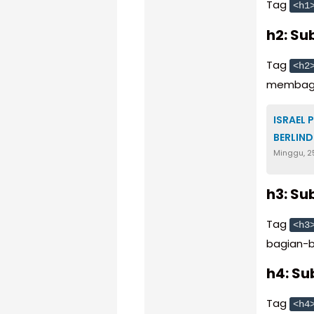
Tag
<h1
h2: Su
Tag
<h2
membagi 
ISRAEL 
BERLIN
Minggu, 2
h3: Su
Tag
<h3
bagian-ba
h4: Su
Tag
<h4