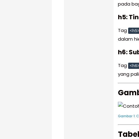
pada bag
h5: Ti
Tag
<h5
dalam hie
h6: Su
Tag
<h6
yang pal
Gamb
Gambar 1: 
Tabel