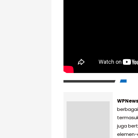
WPNew
berbagai
termasuk 
juga ber
elemen-