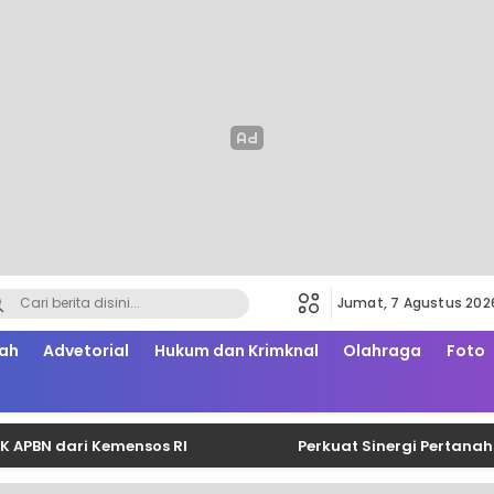
Jumat, 7 Agustus 202
ah
Advetorial
Hukum dan Krimknal
Olahraga
Foto
 dari Kemensos RI
Perkuat Sinergi Pertanahan da