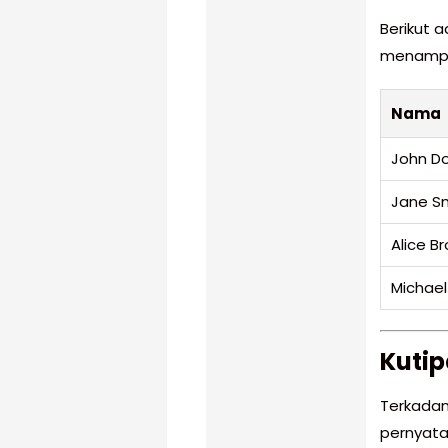
Berikut 
menampil
Nama
John D
Jane S
Alice B
Michael
Kutip
Terkadan
pernyataa