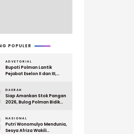
NG POPULER
ADVETORIAL
Bupati Polman Lantik
Pejabat Eselon II dan III,
Berikut Nama dan
2
Jabatannya
DAERAH
Siap Amankan Stok Pangan
2026, Bulog Polman Bidik
Penyerapan 51 Ribu Ton
3
Gabah Petani
NASIONAL
Putri Wonomulyo Mendunia,
Sesya Afriza Wakili