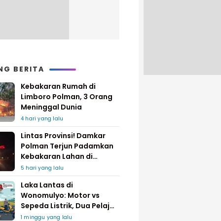
NG BERITA
Kebakaran Rumah di
Limboro Polman, 3 Orang
Meninggal Dunia
4 hari yang lalu
Lintas Provinsi! Damkar
Polman Terjun Padamkan
Kebakaran Lahan di
Pinrang
5 hari yang lalu
Laka Lantas di
Wonomulyo: Motor vs
Sepeda Listrik, Dua Pelajar
Dilarikan ke Rumah Sakit
1 minggu yang lalu