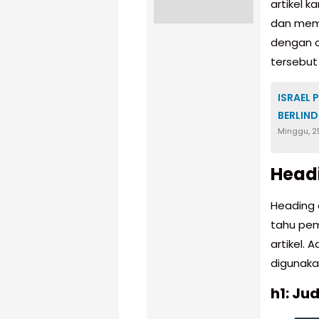
artikel 
dan mem
dengan c
tersebut
ISRAEL 
BERLIN
Minggu, 2
Headi
Heading 
tahu pem
artikel.
digunaka
h1: Ju