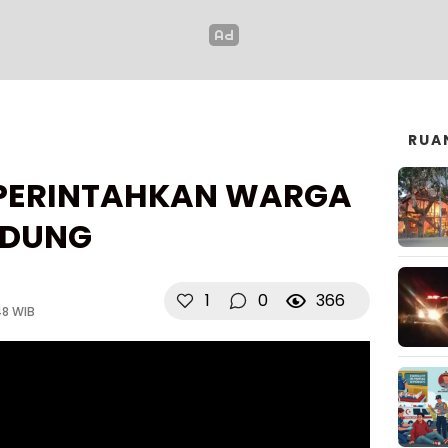
RUA
, PERINTAHKAN WARGA
NDUNG
1
0
366
48 WIB