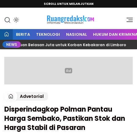
SCROLL UNTUK MELANJUTKAN
Informasi Mencerdaskan
Ruang Redaksi
BERITA
TEKNOLOGI
NASIONAL
HUKUM DAN KRIMKNA
NEWS
Bantuan Belasan Juta untuk Korban Kebakaran di Limboro
Advetorial
Disperindagkop Polman Pantau
Harga Sembako, Pastikan Stok dan
Harga Stabil di Pasaran