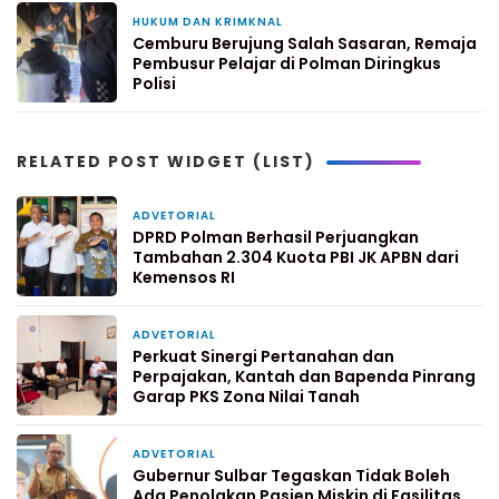
HUKUM DAN KRIMKNAL
3 hari yang lalu
Cemburu Berujung Salah Sasaran, Remaja
Pembusur Pelajar di Polman Diringkus
Polisi
RELATED POST WIDGET (LIST)
ADVETORIAL
1 hari yang lalu
DPRD Polman Berhasil Perjuangkan
Tambahan 2.304 Kuota PBI JK APBN dari
Kemensos RI
ADVETORIAL
3 hari yang lalu
Perkuat Sinergi Pertanahan dan
Perpajakan, Kantah dan Bapenda Pinrang
Garap PKS Zona Nilai Tanah
ADVETORIAL
5 hari yang lalu
Gubernur Sulbar Tegaskan Tidak Boleh
Ada Penolakan Pasien Miskin di Fasilitas