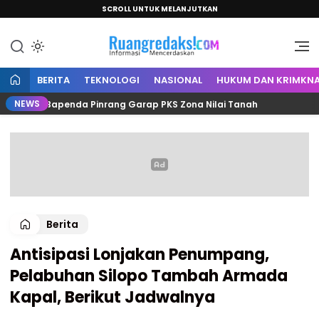
SCROLL UNTUK MELANJUTKAN
Informasi Mencerdaskan
Ruang Redaksi
BERITA
TEKNOLOGI
NASIONAL
HUKUM DAN KRIMKNA
NEWS
dan Bapenda Pinrang Garap PKS Zona Nilai Tanah
Cemb
Berita
Antisipasi Lonjakan Penumpang,
Pelabuhan Silopo Tambah Armada
Kapal, Berikut Jadwalnya