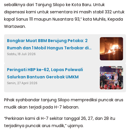
sebaliknya dari Tanjung Silopo ke Kota Baru. Untuk
dispensasi kami untuk sementara ini masih stabil 332 untuk
kapal Sanus 111 maupun Nusantara 93,” kata Muhlis, Kepada
Wartawan.
Bongkar Muat BBM Berujung Petaka: 2
Rumah dan 1 Mobil Hangus Terbakar di
Sabtu, 18 Juli 2026
Dekat SPBU Sarampu Polman
Peringati HBP ke-62, Lapas Polewali
Salurkan Bantuan Gerobak UMKM
Senin, 27 April 2026
Pihak syahbandar tanjung Silopo memprediksi puncak arus
mudik akan terjadi pada H-7 lebaran.
“Perkiraan kami di H-7 sekitar tanggal 26, 27, dan 28 itu
terjadinya puncak arus mudik,” ujarnya.