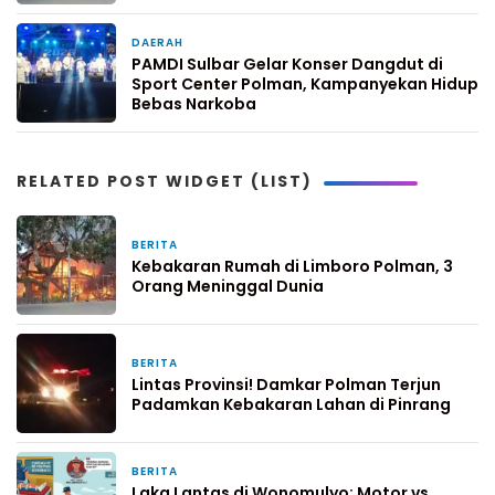
DAERAH
4 hari yang lalu
PAMDI Sulbar Gelar Konser Dangdut di
Sport Center Polman, Kampanyekan Hidup
Bebas Narkoba
RELATED POST WIDGET (LIST)
BERITA
3 hari yang lalu
Kebakaran Rumah di Limboro Polman, 3
Orang Meninggal Dunia
BERITA
5 hari yang lalu
Lintas Provinsi! Damkar Polman Terjun
Padamkan Kebakaran Lahan di Pinrang
BERITA
6 hari yang lalu
Laka Lantas di Wonomulyo: Motor vs