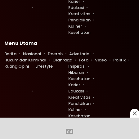
Karier
Edukasi
Kreativitas
Pendidikan
Kuliner
Kesehatan
Menu Utama
Berita
Nasional
Daerah
Advetorial
Hukum dan Krimknal
Olahraga
Foto
Video
Politik
Ruang Opini
Lifestyle
Inspirasi
Hiburan
Kesehatan
Karier
Edukasi
Kreativitas
Pendidikan
Kuliner
Kesehatan
Copyright © 2026 Ruang Redaksi. All rights reserved.
0
0
478