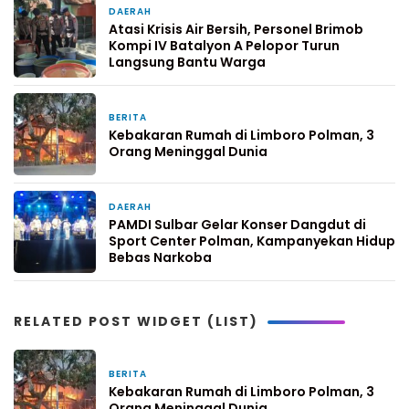
DAERAH
3 hari yang lalu
Atasi Krisis Air Bersih, Personel Brimob
Kompi IV Batalyon A Pelopor Turun
Langsung Bantu Warga
BERITA
4 hari yang lalu
Kebakaran Rumah di Limboro Polman, 3
Orang Meninggal Dunia
DAERAH
5 hari yang lalu
PAMDI Sulbar Gelar Konser Dangdut di
Sport Center Polman, Kampanyekan Hidup
Bebas Narkoba
RELATED POST WIDGET (LIST)
BERITA
4 hari yang lalu
Kebakaran Rumah di Limboro Polman, 3
Orang Meninggal Dunia