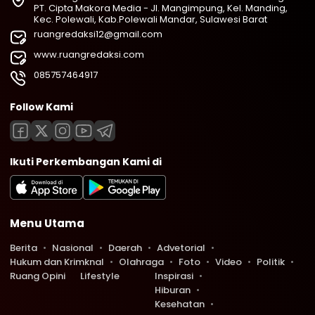
PT. Cipta Makora Media - Jl. Mangimpung, Kel. Manding,
Kec. Polewali, Kab.Polewali Mandar, Sulawesi Barat
ruangredaksi12@gmail.com
www.ruangredaksi.com
085757464917
Follow Kami
Ikuti Perkembangan Kami di
Menu Utama
Berita
Nasional
Daerah
Advetorial
Hukum dan Krimknal
Olahraga
Foto
Video
Politik
Ruang Opini
Lifestyle
Inspirasi
Hiburan
Kesehatan