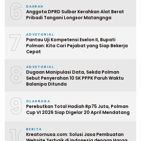
6
DAERAH
Anggota DPRD Sulbar Kerahkan Alat Berat
Pribadi Tangani Longsor Matangnga
7
ADVETORIAL
Pantau Uji Kompetensi Eselon II, Bupati
Polman: Kita Cari Pejabat yang Siap Bekerja
Cepat
8
ADVETORIAL
Dugaan Manipulasi Data, Sekda Polman
Sebut Penyerahan 10 SK PPPK Paruh Waktu
Balanipa Ditunda
9
OLAHRAGA
Perebutkan Total Hadiah Rp75 Juta, Polman
Cup VI 2026 Siap Digelar 20 April Mendatang
10
BERITA
Kreatornusa.com: Solusi Jasa Pembuatan
Website Terbaik di Indonesia dengan Harga