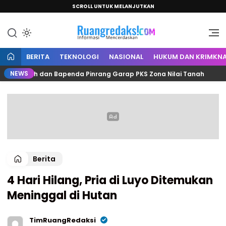
SCROLL UNTUK MELANJUTKAN
Informasi Mencerdaskan
Ruang Redaksi
BERITA
TEKNOLOGI
NASIONAL
HUKUM DAN KRIMKNA
NEWS
Kantah dan Bapenda Pinrang Garap PKS Zona Nilai Tanah
Berita
4 Hari Hilang, Pria di Luyo Ditemukan
Meninggal di Hutan
TimRuangRedaksi