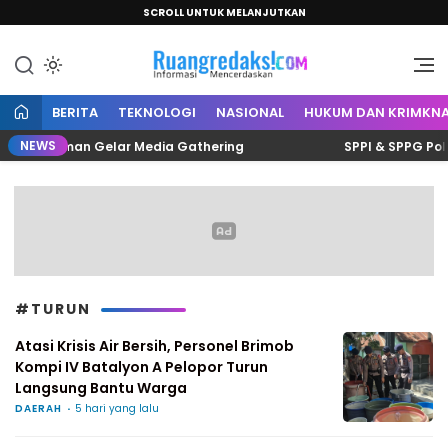
SCROLL UNTUK MELANJUTKAN
Informasi Mencerdaskan
Ruang Redaksi
BERITA
TEKNOLOGI
NASIONAL
HUKUM DAN KRIMKNA
NEWS
lis Polman Gelar Media Gathering
SPPI & SPPG Polman
#TURUN
Atasi Krisis Air Bersih, Personel Brimob
Kompi IV Batalyon A Pelopor Turun
Langsung Bantu Warga
DAERAH
5 hari yang lalu