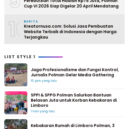
9
Perebutkan Total Hadiah Rp75 Juta, Polman
Cup VI 2026 Siap Digelar 20 April Mendatang
10
BERITA
Kreatornusa.com: Solusi Jasa Pembuatan
Website Terbaik di Indonesia dengan Harga
Terjangkau
LIST STYLE 1
Jaga Profesionalisme dan Fungsi Kontrol,
Jurnalis Polman Gelar Media Gathering
10 jam yang lalu
SPPI & SPPG Polman Salurkan Bantuan
Belasan Juta untuk Korban Kebakaran di
Limboro
1 hari yang lalu
Kebakaran Rumah di Limboro Polman, 3