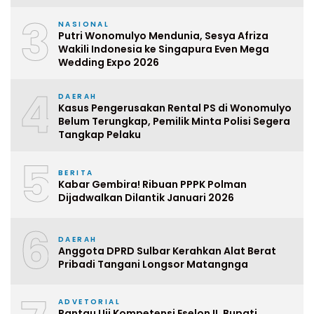
3
NASIONAL
Putri Wonomulyo Mendunia, Sesya Afriza
Wakili Indonesia ke Singapura Even Mega
Wedding Expo 2026
4
DAERAH
Kasus Pengerusakan Rental PS di Wonomulyo
Belum Terungkap, Pemilik Minta Polisi Segera
Tangkap Pelaku
5
BERITA
Kabar Gembira! Ribuan PPPK Polman
Dijadwalkan Dilantik Januari 2026
6
DAERAH
Anggota DPRD Sulbar Kerahkan Alat Berat
Pribadi Tangani Longsor Matangnga
ADVETORIAL
Pantau Uji Kompetensi Eselon II, Bupati