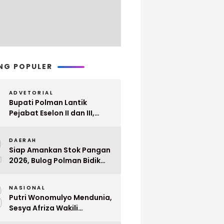
NG POPULER
ADVETORIAL
Bupati Polman Lantik
Pejabat Eselon II dan III,
Berikut Nama dan
2
Jabatannya
DAERAH
Siap Amankan Stok Pangan
2026, Bulog Polman Bidik
Penyerapan 51 Ribu Ton
3
Gabah Petani
NASIONAL
Putri Wonomulyo Mendunia,
Sesya Afriza Wakili
Indonesia ke Singapura Even