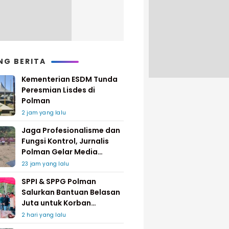
NG BERITA
Kementerian ESDM Tunda
Peresmian Lisdes di
Polman
2 jam yang lalu
Jaga Profesionalisme dan
Fungsi Kontrol, Jurnalis
Polman Gelar Media
Gathering
23 jam yang lalu
SPPI & SPPG Polman
Salurkan Bantuan Belasan
Juta untuk Korban
Kebakaran di Limboro
2 hari yang lalu