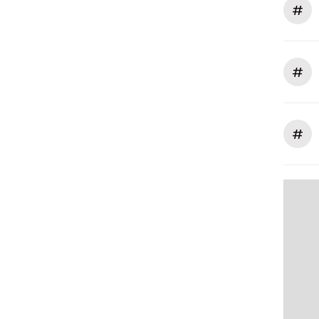
#
#
#