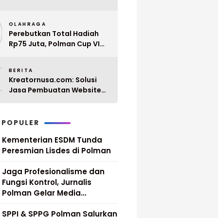
Penyerahan 10 SK PPPK
9
Paruh Waktu Balanipa
OLAHRAGA
Ditunda
Perebutkan Total Hadiah
Rp75 Juta, Polman Cup VI
2026 Siap Digelar 20 April
0
Mendatang
BERITA
Kreatornusa.com: Solusi
Jasa Pembuatan Website
Terbaik di Indonesia dengan
Harga Terjangkau
 POPULER
Kementerian ESDM Tunda
Peresmian Lisdes di Polman
Jaga Profesionalisme dan
Fungsi Kontrol, Jurnalis
Polman Gelar Media
Gathering
SPPI & SPPG Polman Salurkan