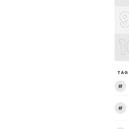
1
TAG
#
#