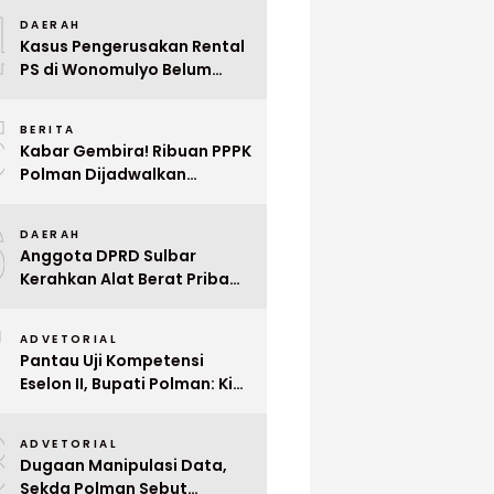
4
Mega Wedding Expo 2026
DAERAH
Kasus Pengerusakan Rental
PS di Wonomulyo Belum
Terungkap, Pemilik Minta
5
Polisi Segera Tangkap
BERITA
Pelaku
Kabar Gembira! Ribuan PPPK
Polman Dijadwalkan
Dilantik Januari 2026
6
DAERAH
Anggota DPRD Sulbar
Kerahkan Alat Berat Pribadi
Tangani Longsor
7
Matangnga
ADVETORIAL
Pantau Uji Kompetensi
Eselon II, Bupati Polman: Kita
Cari Pejabat yang Siap
8
Bekerja Cepat
ADVETORIAL
Dugaan Manipulasi Data,
Sekda Polman Sebut