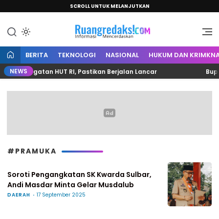
SCROLL UNTUK MELANJUTKAN
Informasi Mencerdaskan
Ruang Redaksi
BERITA
TEKNOLOGI
NASIONAL
HUKUM DAN KRIMKNA
NEWS
 Peringatan HUT RI, Pastikan Berjalan Lancar
Bupati
#PRAMUKA
Soroti Pengangkatan SK Kwarda Sulbar,
Andi Masdar Minta Gelar Musdalub
DAERAH
17 September 2025