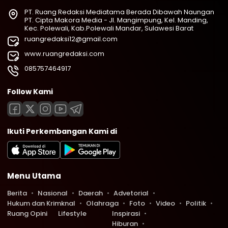
PT. Ruang Redaksi Mediatama Berada Dibawah Naungan
PT. Cipta Makora Media - Jl. Mangimpung, Kel. Manding,
Kec. Polewali, Kab.Polewali Mandar, Sulawesi Barat
ruangredaksi12@gmail.com
www.ruangredaksi.com
085757464917
Follow Kami
Ikuti Perkembangan Kami di
Menu Utama
Berita
Nasional
Daerah
Advetorial
Hukum dan Krimknal
Olahraga
Foto
Video
Politik
Ruang Opini
Lifestyle
Inspirasi
Hiburan