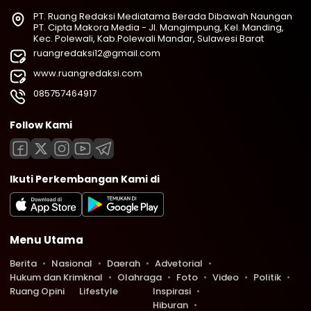
PT. Ruang Redaksi Mediatama Berada Dibawah Naungan
PT. Cipta Makora Media - Jl. Mangimpung, Kel. Manding,
Kec. Polewali, Kab.Polewali Mandar, Sulawesi Barat
ruangredaksi12@gmail.com
www.ruangredaksi.com
085757464917
Follow Kami
Ikuti Perkembangan Kami di
Menu Utama
Berita
Nasional
Daerah
Advetorial
Hukum dan Krimknal
Olahraga
Foto
Video
Politik
Ruang Opini
Lifestyle
Inspirasi
Hiburan