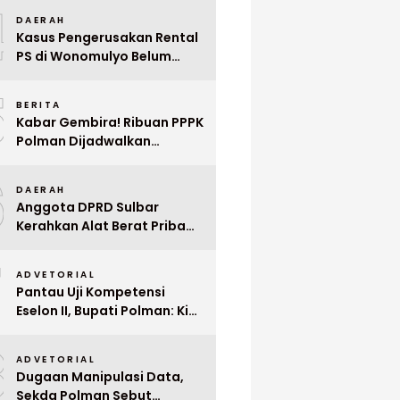
4
Mega Wedding Expo 2026
DAERAH
Kasus Pengerusakan Rental
PS di Wonomulyo Belum
Terungkap, Pemilik Minta
5
Polisi Segera Tangkap
BERITA
Pelaku
Kabar Gembira! Ribuan PPPK
Polman Dijadwalkan
Dilantik Januari 2026
6
DAERAH
Anggota DPRD Sulbar
Kerahkan Alat Berat Pribadi
Tangani Longsor
7
Matangnga
ADVETORIAL
Pantau Uji Kompetensi
Eselon II, Bupati Polman: Kita
Cari Pejabat yang Siap
8
Bekerja Cepat
ADVETORIAL
Dugaan Manipulasi Data,
Sekda Polman Sebut