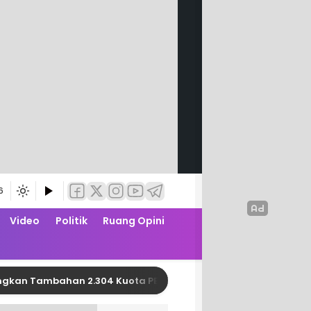
6
Video
Politik
Ruang Opini
Tambahan 2.304 Kuota PBI JK APBN dari Kemensos RI