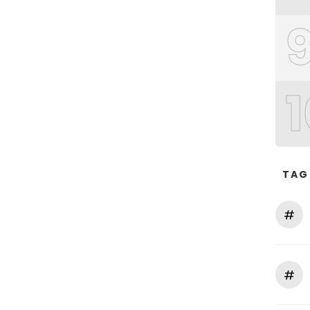
1
TAG
#
#