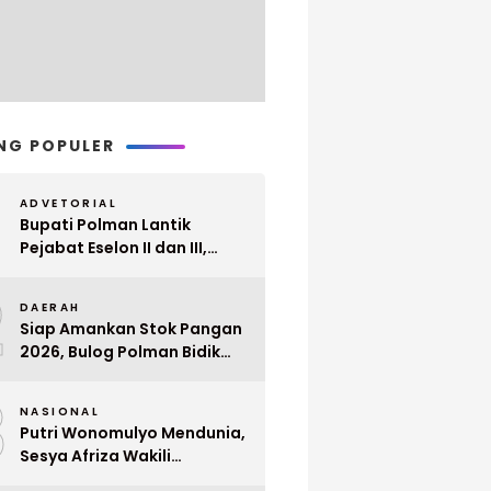
NG POPULER
ADVETORIAL
Bupati Polman Lantik
Pejabat Eselon II dan III,
Berikut Nama dan
2
Jabatannya
DAERAH
Siap Amankan Stok Pangan
2026, Bulog Polman Bidik
Penyerapan 51 Ribu Ton
3
Gabah Petani
NASIONAL
Putri Wonomulyo Mendunia,
Sesya Afriza Wakili
Indonesia ke Singapura Even