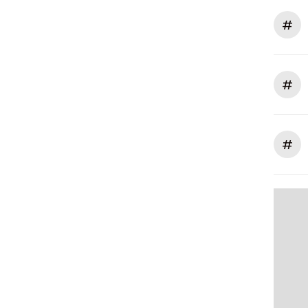
#
#
#