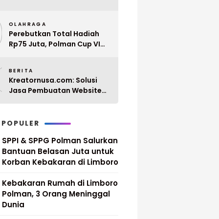
Penyerahan 10 SK PPPK
9
Paruh Waktu Balanipa
OLAHRAGA
Ditunda
Perebutkan Total Hadiah
Rp75 Juta, Polman Cup VI
2026 Siap Digelar 20 April
0
Mendatang
BERITA
Kreatornusa.com: Solusi
Jasa Pembuatan Website
Terbaik di Indonesia dengan
Harga Terjangkau
 POPULER
SPPI & SPPG Polman Salurkan
Bantuan Belasan Juta untuk
Korban Kebakaran di Limboro
Kebakaran Rumah di Limboro
Polman, 3 Orang Meninggal
Dunia