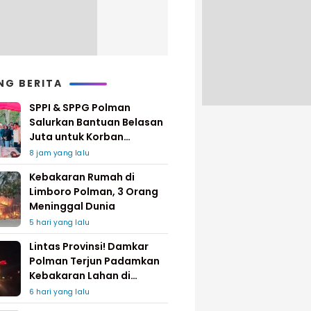
NG BERITA
SPPI & SPPG Polman
Salurkan Bantuan Belasan
Juta untuk Korban
Kebakaran di Limboro
8 jam yang lalu
Kebakaran Rumah di
Limboro Polman, 3 Orang
Meninggal Dunia
5 hari yang lalu
Lintas Provinsi! Damkar
Polman Terjun Padamkan
Kebakaran Lahan di
Pinrang
6 hari yang lalu