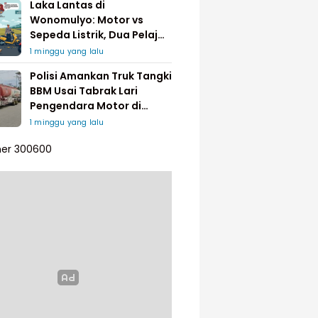
Laka Lantas di
Wonomulyo: Motor vs
Sepeda Listrik, Dua Pelajar
Dilarikan ke Rumah Sakit
1 minggu yang lalu
Polisi Amankan Truk Tangki
BBM Usai Tabrak Lari
Pengendara Motor di
Matakali
1 minggu yang lalu