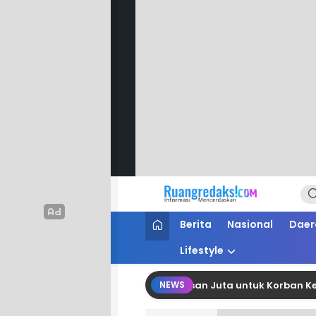
Ruang Redaksi
Informasi Mencerdaskan
Berita
Nasional
Daer
Lifestyle
G Polman Salurkan Bantuan Belasan Juta untuk Korban Kebakar
NEWS