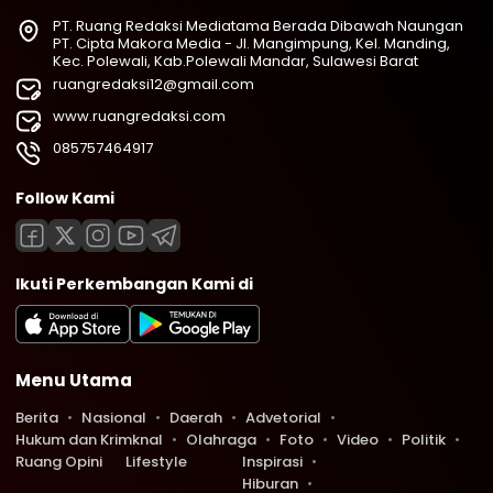
PT. Ruang Redaksi Mediatama Berada Dibawah Naungan
PT. Cipta Makora Media - Jl. Mangimpung, Kel. Manding,
Kec. Polewali, Kab.Polewali Mandar, Sulawesi Barat
ruangredaksi12@gmail.com
www.ruangredaksi.com
085757464917
Follow Kami
Ikuti Perkembangan Kami di
Menu Utama
Berita
Nasional
Daerah
Advetorial
Hukum dan Krimknal
Olahraga
Foto
Video
Politik
Ruang Opini
Lifestyle
Inspirasi
Hiburan