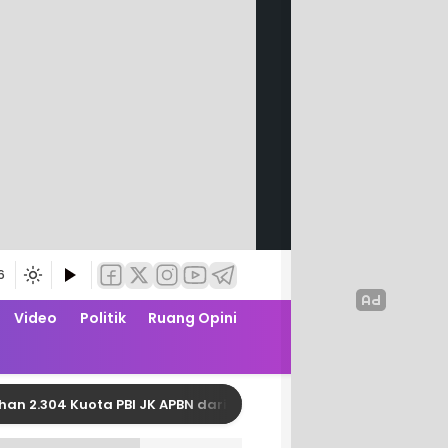
6
Video
Politik
Ruang Opini
4 Kuota PBI JK APBN dari Kemensos RI
Perkuat S