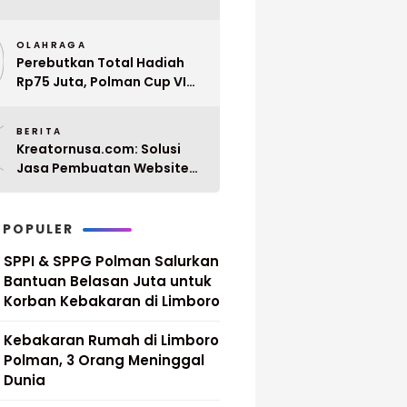
Penyerahan 10 SK PPPK
9
Paruh Waktu Balanipa
OLAHRAGA
Ditunda
Perebutkan Total Hadiah
Rp75 Juta, Polman Cup VI
2026 Siap Digelar 20 April
0
Mendatang
BERITA
Kreatornusa.com: Solusi
Jasa Pembuatan Website
Terbaik di Indonesia dengan
Harga Terjangkau
 POPULER
SPPI & SPPG Polman Salurkan
Bantuan Belasan Juta untuk
Korban Kebakaran di Limboro
Kebakaran Rumah di Limboro
Polman, 3 Orang Meninggal
Dunia