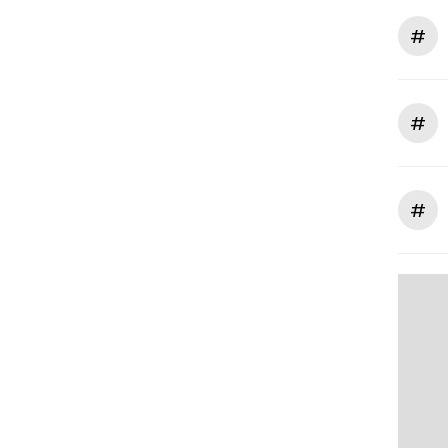
#
#
#