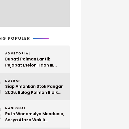
NG POPULER
ADVETORIAL
Bupati Polman Lantik
Pejabat Eselon II dan III,
Berikut Nama dan
2
Jabatannya
DAERAH
Siap Amankan Stok Pangan
2026, Bulog Polman Bidik
Penyerapan 51 Ribu Ton
3
Gabah Petani
NASIONAL
Putri Wonomulyo Mendunia,
Sesya Afriza Wakili
Indonesia ke Singapura Even