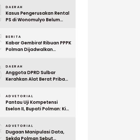
4
Mega Wedding Expo 2026
DAERAH
Kasus Pengerusakan Rental
PS di Wonomulyo Belum
Terungkap, Pemilik Minta
5
Polisi Segera Tangkap
BERITA
Pelaku
Kabar Gembira! Ribuan PPPK
Polman Dijadwalkan
Dilantik Januari 2026
6
DAERAH
Anggota DPRD Sulbar
Kerahkan Alat Berat Pribadi
Tangani Longsor
7
Matangnga
ADVETORIAL
Pantau Uji Kompetensi
Eselon II, Bupati Polman: Kita
Cari Pejabat yang Siap
8
Bekerja Cepat
ADVETORIAL
Dugaan Manipulasi Data,
Sekda Polman Sebut