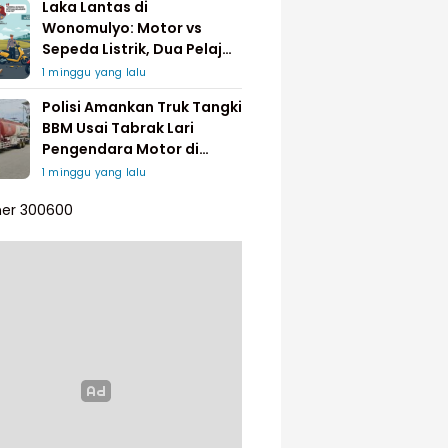
Laka Lantas di
Wonomulyo: Motor vs
Sepeda Listrik, Dua Pelajar
Dilarikan ke Rumah Sakit
1 minggu yang lalu
Polisi Amankan Truk Tangki
BBM Usai Tabrak Lari
Pengendara Motor di
Matakali
1 minggu yang lalu