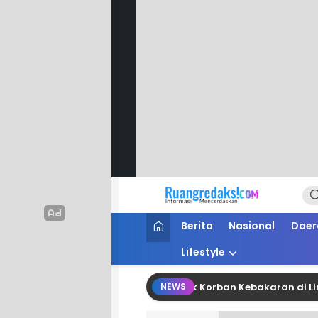
Ruang Redaksi
Informasi Mencerdaskan
Berita
Nasional
Daer
Lifestyle
rkan Bantuan Belasan Juta untuk Korban Kebakaran di Limboro
NEWS