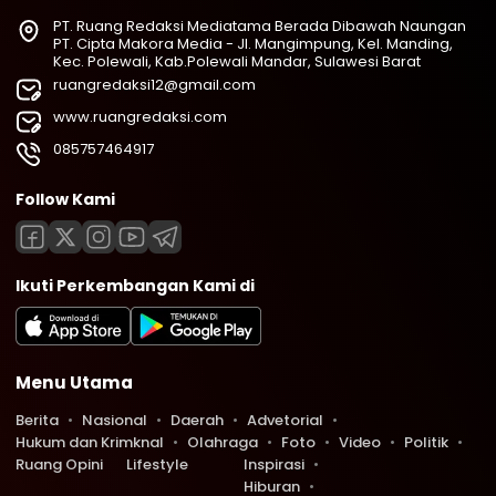
PT. Ruang Redaksi Mediatama Berada Dibawah Naungan
PT. Cipta Makora Media - Jl. Mangimpung, Kel. Manding,
Kec. Polewali, Kab.Polewali Mandar, Sulawesi Barat
ruangredaksi12@gmail.com
www.ruangredaksi.com
085757464917
Follow Kami
Ikuti Perkembangan Kami di
Menu Utama
Berita
Nasional
Daerah
Advetorial
Hukum dan Krimknal
Olahraga
Foto
Video
Politik
Ruang Opini
Lifestyle
Inspirasi
Hiburan