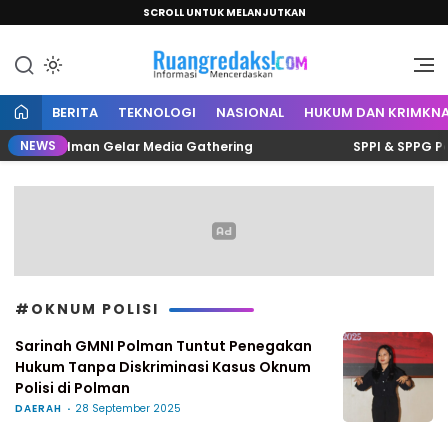
SCROLL UNTUK MELANJUTKAN
Informasi Mencerdaskan
Ruang Redaksi
BERITA
TEKNOLOGI
NASIONAL
HUKUM DAN KRIMKNA
NEWS
rnalis Polman Gelar Media Gathering
SPPI & SPPG Polm
#OKNUM POLISI
Sarinah GMNI Polman Tuntut Penegakan
Hukum Tanpa Diskriminasi Kasus Oknum
Polisi di Polman
DAERAH
28 September 2025