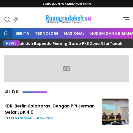
SCROLL UNTUK MELANJUTKAN
Informasi Mencerdaskan
Ruang Redaksi
BERITA
TEKNOLOGI
NASIONAL
HUKUM DAN KRIMKNA
NEWS
n, Kantah dan Bapenda Pinrang Garap PKS Zona Nilai Tanah
#LDK
KBRI Berlin Kolaborasi Dengan PPI Jerman
Gelar LDK 4.0
INTERNASIONAL
11 Mei 2025