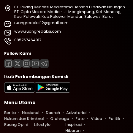
PT. Ruang Redaksi Mediatama Berada Dibawah Naungan
PT. Cipta Makora Media - Jl. Mangimpung, Kel. Manding,
Kec. Polewali, Kab.Polewali Mandar, Sulawesi Barat
ruangredaksi12@gmail.com
www.ruangredaksi.com
085757464917
Follow Kami
Ikuti Perkembangan Kami di
Menu Utama
Berita
Nasional
Daerah
Advetorial
Hukum dan Krimknal
Olahraga
Foto
Video
Politik
Ruang Opini
Lifestyle
Inspirasi
Hiburan