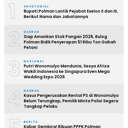
1
ADVETORIAL
Bupati Polman Lantik Pejabat Eselon II dan III,
Berikut Nama dan Jabatannya
2
DAERAH
Siap Amankan Stok Pangan 2026, Bulog
Polman Bidik Penyerapan 51 Ribu Ton Gabah
Petani
3
NASIONAL
Putri Wonomulyo Mendunia, Sesya Afriza
Wakili Indonesia ke Singapura Even Mega
Wedding Expo 2026
4
DAERAH
Kasus Pengerusakan Rental PS di Wonomulyo
Belum Terungkap, Pemilik Minta Polisi Segera
Tangkap Pelaku
5
BERITA
Kabar Gembira! Ribuan PPPK Polman