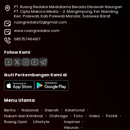
PT. Ruang Redaksi Mediatama Berada Dibawah Naungan
PT. Cipta Makora Media - Jl. Mangimpung, Kel. Manding,
Kec. Polewali, Kab.Polewali Mandar, Sulawesi Barat
ruangredaksi12@gmail.com
www.ruangredaksi.com
085757464917
Follow Kami
Ikuti Perkembangan Kami di
Menu Utama
Berita
Nasional
Daerah
Advetorial
Hukum dan Krimknal
Olahraga
Foto
Video
Politik
Ruang Opini
Lifestyle
Inspirasi
Hiburan