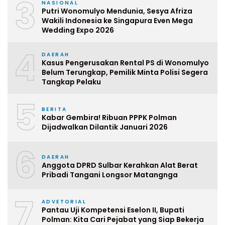
3
NASIONAL
Putri Wonomulyo Mendunia, Sesya Afriza
Wakili Indonesia ke Singapura Even Mega
Wedding Expo 2026
4
DAERAH
Kasus Pengerusakan Rental PS di Wonomulyo
Belum Terungkap, Pemilik Minta Polisi Segera
Tangkap Pelaku
5
BERITA
Kabar Gembira! Ribuan PPPK Polman
Dijadwalkan Dilantik Januari 2026
6
DAERAH
Anggota DPRD Sulbar Kerahkan Alat Berat
Pribadi Tangani Longsor Matangnga
7
ADVETORIAL
Pantau Uji Kompetensi Eselon II, Bupati
Polman: Kita Cari Pejabat yang Siap Bekerja