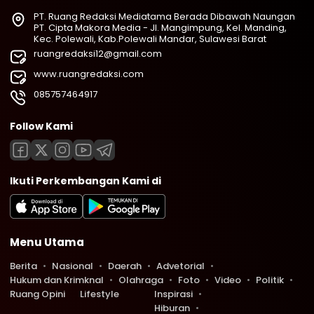
PT. Ruang Redaksi Mediatama Berada Dibawah Naungan
PT. Cipta Makora Media - Jl. Mangimpung, Kel. Manding,
Kec. Polewali, Kab.Polewali Mandar, Sulawesi Barat
ruangredaksi12@gmail.com
www.ruangredaksi.com
085757464917
Follow Kami
Ikuti Perkembangan Kami di
Menu Utama
Berita
Nasional
Daerah
Advetorial
Hukum dan Krimknal
Olahraga
Foto
Video
Politik
Ruang Opini
Lifestyle
Inspirasi
Hiburan