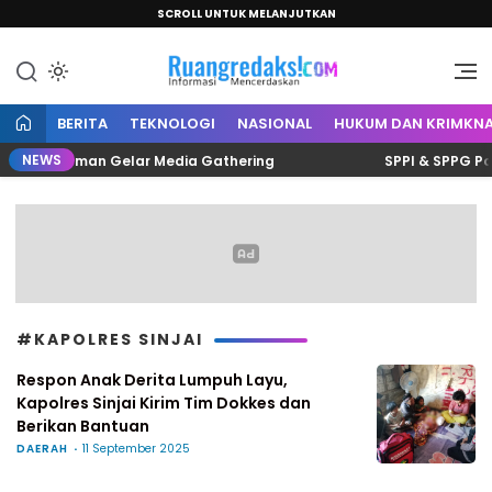
SCROLL UNTUK MELANJUTKAN
Informasi Mencerdaskan
Ruang Redaksi
BERITA
TEKNOLOGI
NASIONAL
HUKUM DAN KRIMKNA
NEWS
nalis Polman Gelar Media Gathering
SPPI & SPPG Polma
#KAPOLRES SINJAI
Respon Anak Derita Lumpuh Layu,
Kapolres Sinjai Kirim Tim Dokkes dan
Berikan Bantuan
DAERAH
11 September 2025