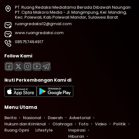
PT. Ruang Redaksi Mediatama Berada Dibawah Naungan
PT. Cipta Makora Media - Jl. Mangimpung, Kel. Manding,
Kec. Polewali, Kab.Polewali Mandar, Sulawesi Barat
ruangredaksi12@gmail.com
www.ruangredaksi.com
085757464917
Follow Kami
Ikuti Perkembangan Kami di
Menu Utama
Berita
Nasional
Daerah
Advetorial
Hukum dan Krimknal
Olahraga
Foto
Video
Politik
Ruang Opini
Lifestyle
Inspirasi
Hiburan