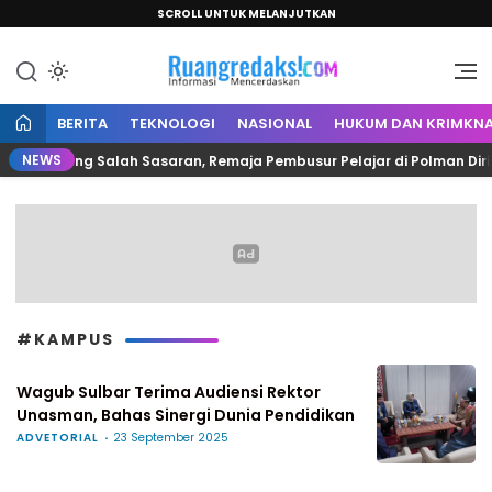
SCROLL UNTUK MELANJUTKAN
Informasi Mencerdaskan
Ruang Redaksi
BERITA
TEKNOLOGI
NASIONAL
HUKUM DAN KRIMKNA
NEWS
Berujung Salah Sasaran, Remaja Pembusur Pelajar di Polman Diringku
#KAMPUS
Wagub Sulbar Terima Audiensi Rektor
Unasman, Bahas Sinergi Dunia Pendidikan
ADVETORIAL
23 September 2025