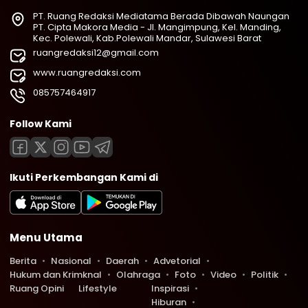
PT. Ruang Redaksi Mediatama Berada Dibawah Naungan
PT. Cipta Makora Media - Jl. Mangimpung, Kel. Manding,
Kec. Polewali, Kab.Polewali Mandar, Sulawesi Barat
ruangredaksi12@gmail.com
www.ruangredaksi.com
085757464917
Follow Kami
Ikuti Perkembangan Kami di
Menu Utama
Berita
Nasional
Daerah
Advetorial
Hukum dan Krimknal
Olahraga
Foto
Video
Politik
Ruang Opini
Lifestyle
Inspirasi
Hiburan