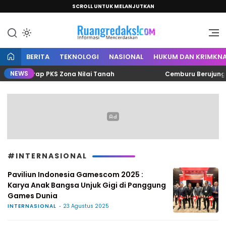
SCROLL UNTUK MELANJUTKAN
Informasi Mencerdaskan
Ruang Redaksi
BERITA
TEKNOLOGI
NASIONAL
HUKUM DAN KRIMKNA
NEWS
ang Garap PKS Zona Nilai Tanah
Cemburu Berujung Sala
#INTERNASIONAL
Paviliun Indonesia Gamescom 2025 :
Karya Anak Bangsa Unjuk Gigi di Panggung
Games Dunia
INTERNASIONAL
23 Agustus 2025