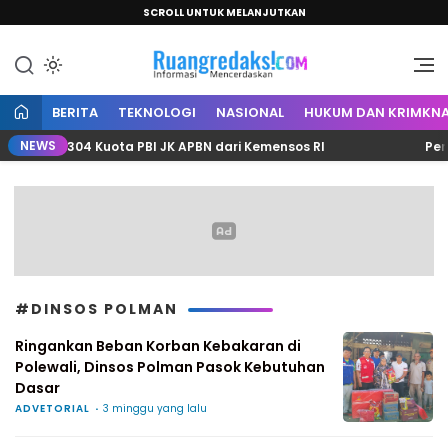
SCROLL UNTUK MELANJUTKAN
Informasi Mencerdaskan
Ruang Redaksi
BERITA
TEKNOLOGI
NASIONAL
HUKUM DAN KRIMKNA
NEWS
an 2.304 Kuota PBI JK APBN dari Kemensos RI
Perkuat
#DINSOS POLMAN
Ringankan Beban Korban Kebakaran di
Polewali, Dinsos Polman Pasok Kebutuhan
Dasar
ADVETORIAL
3 minggu yang lalu