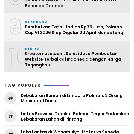
Sebut Penyerahan 10 SK PPPK Paruh Waktu
Balanipa Ditunda
9
OLAHRAGA
Perebutkan Total Hadiah Rp75 Juta, Polman
Cup VI 2026 Siap Digelar 20 April Mendatang
10
BERITA
Kreatornusa.com: Solusi Jasa Pembuatan
Website Terbaik di Indonesia dengan Harga
Terjangkau
TAG POPULER
Kebakaran Rumah di Limboro Polman, 3 Orang
#
Meninggal Dunia
Lintas Provinsi! Damkar Polman Terjun Padamkan
#
Kebakaran Lahan di Pinrang
Laka Lantas di Wonomulyo: Motor vs Sepeda