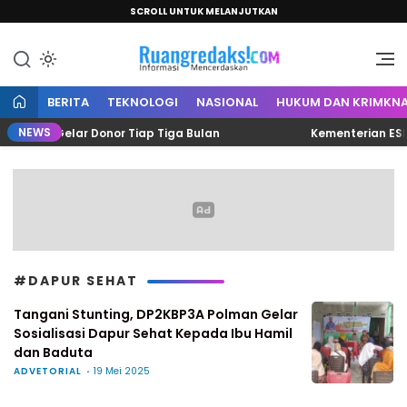
SCROLL UNTUK MELANJUTKAN
Informasi Mencerdaskan
Ruang Redaksi
BERITA
TEKNOLOGI
NASIONAL
HUKUM DAN KRIMKNA
NEWS
sisten Gelar Donor Tiap Tiga Bulan
Kementerian ESDM 
#DAPUR SEHAT
Tangani Stunting, DP2KBP3A Polman Gelar
Sosialisasi Dapur Sehat Kepada Ibu Hamil
dan Baduta
ADVETORIAL
19 Mei 2025