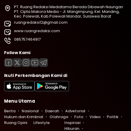
PT. Ruang Redaksi Mediatama Berada Dibawah Naungan
PT. Cipta Makora Media - Jl. Mangimpung, Kel. Manding,
Kec. Polewali, Kab.Polewali Mandar, Sulawesi Barat
ruangredaksi12@gmail.com
www.ruangredaksi.com
085757464917
Follow Kami
Ikuti Perkembangan Kami di
Menu Utama
Berita
Nasional
Daerah
Advetorial
Hukum dan Krimknal
Olahraga
Foto
Video
Politik
Ruang Opini
Lifestyle
Inspirasi
Hiburan