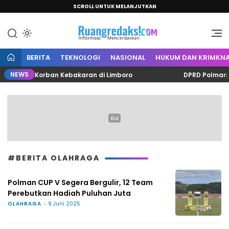
SCROLL UNTUK MELANJUTKAN
Informasi Mencerdaskan
Ruang Redaksi
BERITA
TEKNOLOGI
NASIONAL
HUKUM DAN KRIMKNA
NEWS
 untuk Korban Kebakaran di Limboro
DPRD Polman Berh
#BERITA OLAHRAGA
Polman CUP V Segera Bergulir, 12 Team
Perebutkan Hadiah Puluhan Juta
OLAHRAGA
9 Juni 2025