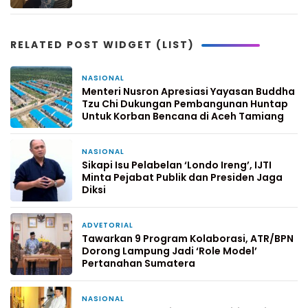
RELATED POST WIDGET (LIST)
NASIONAL
1 minggu yang lalu
Menteri Nusron Apresiasi Yayasan Buddha
Tzu Chi Dukungan Pembangunan Huntap
Untuk Korban Bencana di Aceh Tamiang
NASIONAL
2 minggu yang lalu
Sikapi Isu Pelabelan ‘Londo Ireng’, IJTI
Minta Pejabat Publik dan Presiden Jaga
Diksi
ADVETORIAL
2 minggu yang lalu
Tawarkan 9 Program Kolaborasi, ATR/BPN
Dorong Lampung Jadi ‘Role Model’
Pertanahan Sumatera
NASIONAL
4 Februari 2026