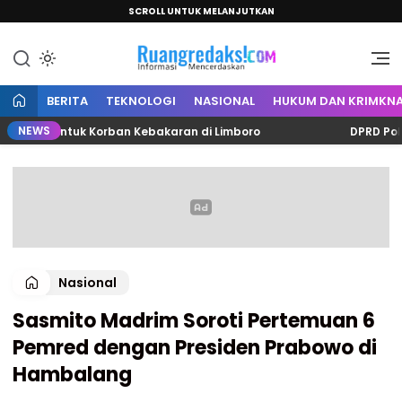
SCROLL UNTUK MELANJUTKAN
Informasi Mencerdaskan
Ruang Redaksi
BERITA
TEKNOLOGI
NASIONAL
HUKUM DAN KRIMKNA
NEWS
ta untuk Korban Kebakaran di Limboro
DPRD Polman Be
Nasional
Sasmito Madrim Soroti Pertemuan 6
Pemred dengan Presiden Prabowo di
Hambalang