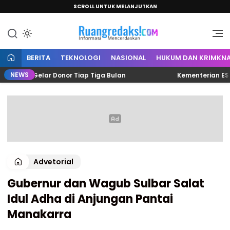
SCROLL UNTUK MELANJUTKAN
Informasi Mencerdaskan
Ruang Redaksi
BERITA
TEKNOLOGI
NASIONAL
HUKUM DAN KRIMKNA
NEWS
ten Gelar Donor Tiap Tiga Bulan
Kementerian ESDM Tun
Advetorial
Gubernur dan Wagub Sulbar Salat
Idul Adha di Anjungan Pantai
Manakarra