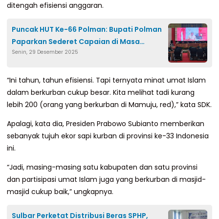
ditengah efisiensi anggaran.
Puncak HUT Ke-66 Polman: Bupati Polman
Paparkan Sederet Capaian di Masa
Senin, 29 Desember 2025
Kepemimpinannya
“Ini tahun, tahun efisiensi. Tapi ternyata minat umat Islam
dalam berkurban cukup besar. Kita melihat tadi kurang
lebih 200 (orang yang berkurban di Mamuju, red),” kata SDK.
Apalagi, kata dia, Presiden Prabowo Subianto memberikan
sebanyak tujuh ekor sapi kurban di provinsi ke-33 Indonesia
ini.
“Jadi, masing-masing satu kabupaten dan satu provinsi
dan partisipasi umat Islam juga yang berkurban di masjid-
masjid cukup baik,” ungkapnya.
Sulbar Perketat Distribusi Beras SPHP,