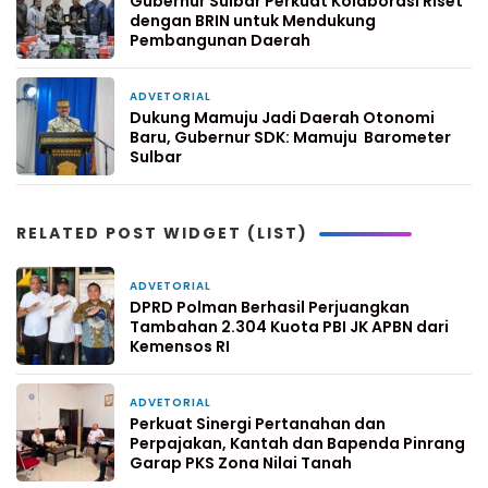
Gubernur Sulbar Perkuat Kolaborasi Riset
dengan BRIN untuk Mendukung
Pembangunan Daerah
ADVETORIAL
4 minggu yang lalu
Dukung Mamuju Jadi Daerah Otonomi
Baru, Gubernur SDK: Mamuju Barometer
Sulbar
RELATED POST WIDGET (LIST)
ADVETORIAL
2 hari yang lalu
DPRD Polman Berhasil Perjuangkan
Tambahan 2.304 Kuota PBI JK APBN dari
Kemensos RI
ADVETORIAL
4 hari yang lalu
Perkuat Sinergi Pertanahan dan
Perpajakan, Kantah dan Bapenda Pinrang
Garap PKS Zona Nilai Tanah